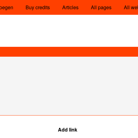
oegen
Buy credits
Articles
All pages
All we
Add link