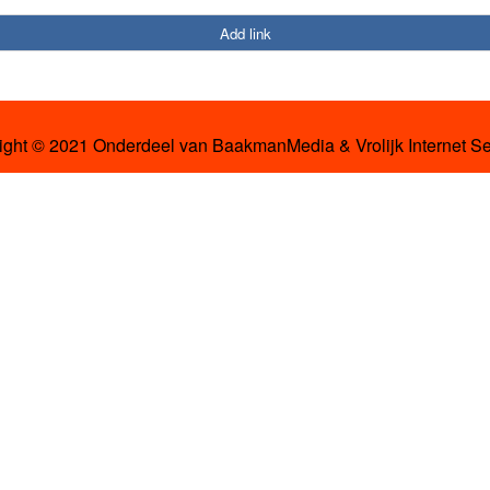
Add link
ight © 2021 Onderdeel van
BaakmanMedia
&
Vrolijk Internet S