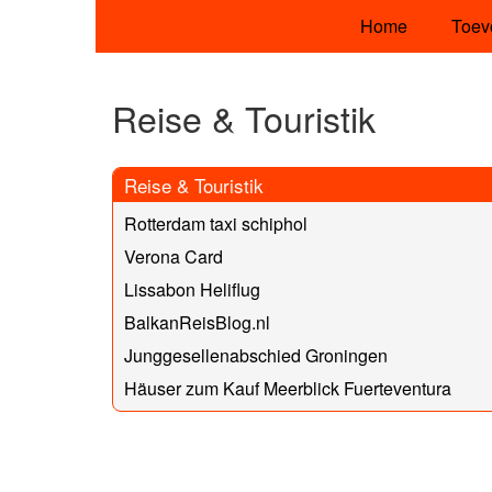
Home
Toev
Reise & Touristik
Reise & Touristik
Rotterdam taxi schiphol
Verona Card
Lissabon Heliflug
BalkanReisBlog.nl
Junggesellenabschied Groningen
Häuser zum Kauf Meerblick Fuerteventura