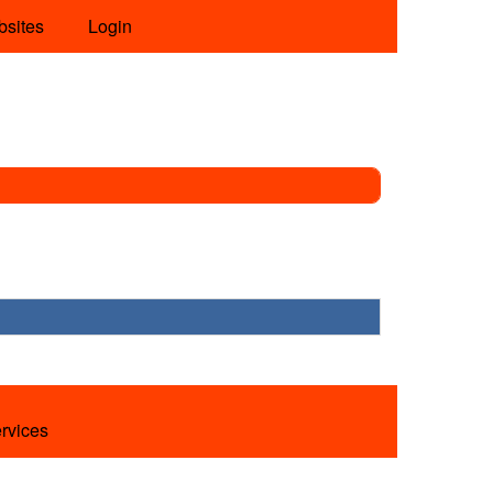
bsites
Login
ervices