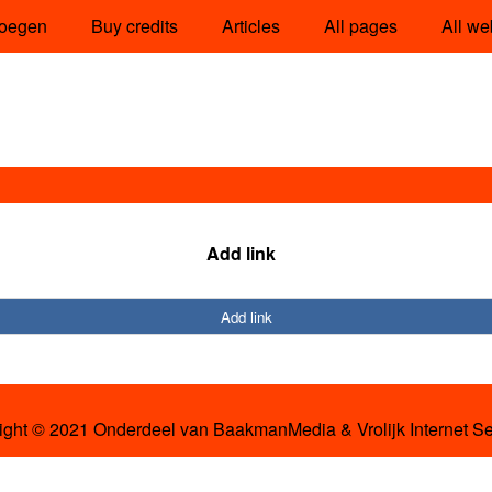
oegen
Buy credits
Articles
All pages
All we
Add link
Add link
ight © 2021 Onderdeel van
BaakmanMedia
&
Vrolijk Internet S