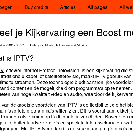
oegen
Buy credits
Articles
All pages
All we
eef je Kijkervaring een Boost
ed on 2025-06-22
Category:
Music, Television and Movies
t is IPTV?
TV
, oftewel Internet Protocol Television, is een kijkervaring die 
 traditionele kabel- of satelliettelevisie, maakt IPTV gebruik v
films te streamen. Deze technologie biedt aanzienlijke voordel
and content en de mogelijkheid om programma's op te nemen. M
ieten van hoge kwaliteit video en audio, waardoor de kijkervari
 van de grootste voordelen van IPTV is de flexibiliteit die het 
hun favoriete programma's willen zien. Dit is vooral aantrekkelij
ijd kunnen afstemmen op traditionele uitzendtijden. Bovendien
jgen tot buitenlandse zenders en speciale interessekanalen, wat
lgroepen. Met
IPTV Nederland
is de keuze aan programma's en