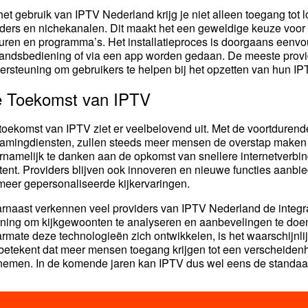
 het gebruik van IPTV Nederland krijg je niet alleen toegang tot 
ders en nichekanalen. Dit maakt het een geweldige keuze voor i
turen en programma’s. Het installatieproces is doorgaans eenvo
tandsbediening of via een app worden gedaan. De meeste provide
ersteuning om gebruikers te helpen bij het opzetten van hun IP
 Toekomst van IPTV
toekomst van IPTV ziet er veelbelovend uit. Met de voortdurend
eamingdiensten, zullen steeds meer mensen de overstap maken van
rnamelijk te danken aan de opkomst van snellere internetverb
tent. Providers blijven ook innoveren en nieuwe functies aanbied
meer gepersonaliseerde kijkervaringen.
rnaast verkennen veel providers van IPTV Nederland de integra
rning om kijkgewoonten te analyseren en aanbevelingen te doen,
rmate deze technologieën zich ontwikkelen, is het waarschijnl
 betekent dat meer mensen toegang krijgen tot een verscheiden
nemen. In de komende jaren kan IPTV dus wel eens de standaar