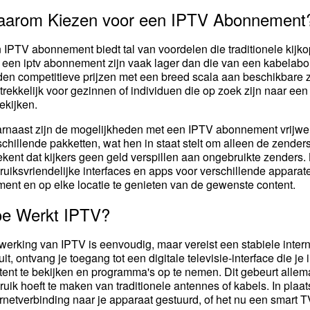
arom Kiezen voor een IPTV Abonnement
 IPTV abonnement biedt tal van voordelen die traditionele kijko
 een iptv abonnement zijn vaak lager dan die van een kabela
den competitieve prijzen met een breed scala aan beschikbare z
trekkelijk voor gezinnen of individuen die op zoek zijn naar ee
bekijken.
rnaast zijn de mogelijkheden met een IPTV abonnement vrijwel
schillende pakketten, wat hen in staat stelt om alleen de zenders 
ekent dat kijkers geen geld verspillen aan ongebruikte zenders.
ruiksvriendelijke interfaces en apps voor verschillende apparat
ent en op elke locatie te genieten van de gewenste content.
e Werkt IPTV?
werking van IPTV is eenvoudig, maar vereist een stabiele int
uit, ontvang je toegang tot een digitale televisie-interface die je
tent te bekijken en programma's op te nemen. Dit gebeurt allemaa
ruik hoeft te maken van traditionele antennes of kabels. In plaa
ernetverbinding naar je apparaat gestuurd, of het nu een smart TV