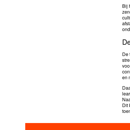
Bij
zen
cul
afs
ond
De
De 
str
voo
con
en 
Daa
lea
Naa
Dit
toe