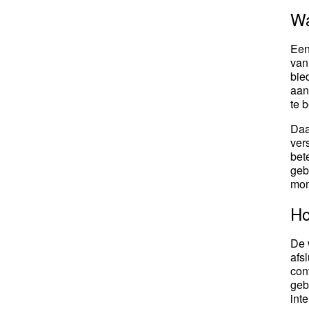
Wa
Een
van
bie
aan
te 
Daa
ver
bet
geb
mom
Ho
De 
afsl
con
geb
int