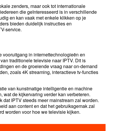
lokale zenders, maar ook tot internationale
edereen die geïnteresseerd is in verschillende
udig en kan vaak met enkele klikken op je
rs bieden duidelijk instructies en
TV-service.
e vooruitgang in internettechnologieën en
 traditionele televisie naar IPTV. Dit is
indingen en de groeiende vraag naar on-demand
en, zoals 4K streaming, interactieve tv-functies
tie van kunstmatige intelligentie en machine
 wat de kijkervaring verder kan verbeteren.
ijk dat IPTV steeds meer mainstream zal worden.
heid aan content en dat het gebruiksgemak zal
d worden voor hoe we televisie kijken.