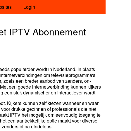
bsites
Login
 met IPTV Abonnement
steeds populairder wordt in Nederland. In plaats
an internetverbindingen om televisieprogramma's
en, zoals een breder aanbod van zenders, on-
et een goede internetverbinding kunnen kijkers
ng een stuk dynamischer en interactiever wordt.
biedt. Kijkers kunnen zelf kiezen wanneer en waar
k voor drukke gezinnen of professionals die niet
 maakt IPTV het mogelijk om eenvoudig toegang te
 het een aantrekkelijke optie maakt voor diverse
 zenders bijna eindeloos.