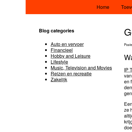
Home
Toev
G
Blog categories
Auto en vervoer
Post
Financieel
Wa
Hobby and Leisure
Lifestyle
Music, Television and Movies
IP 
Reizen en recreatie
van
Zakelijk
en 
dem
gen
Een
ze 
alt
kri
doe